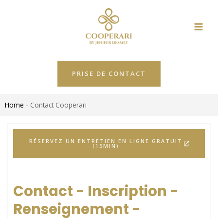
Aller
MAI
au
ME
contenu
PRISE DE CONTACT
Home
-
Contact Cooperari
RÉSERVEZ UN ENTRETIEN EN LIGNE GRATUIT
(15MIN)
Contact - Inscription -
Renseignement
-