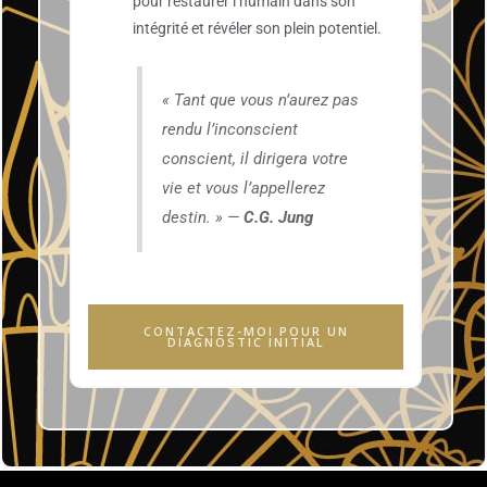
pour restaurer l’humain dans son
intégrité et révéler son plein potentiel.
« Tant que vous n’aurez pas
rendu l’inconscient
conscient, il dirigera votre
vie et vous l’appellerez
destin. » —
C.G. Jung
CONTACTEZ-MOI POUR UN
DIAGNOSTIC INITIAL