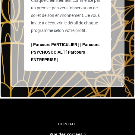
Chaque cheminement commence par
un premier pas vers l’observation de
soi et de son environnement. Je vous
invite à découvrir le détail de chaque
programme selon votre profil :
[
Parcours PARTICULIER
] [
Parcours
PSYCHOSOCIAL
] [
Parcours
ENTREPRISE
]
CONTACT
Rue des corrées 5