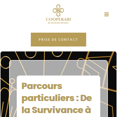
Aller
MAI
au
ME
contenu
PRISE DE CONTACT
Parcours
particuliers : De
la Survivance à